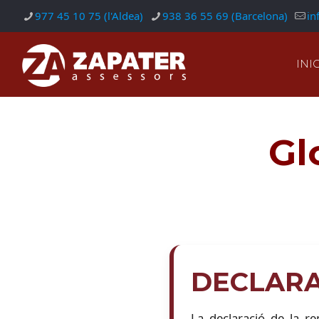
977 45 10 75 (l'Aldea)
938 36 55 69 (Barcelona)
in
INIC
Gl
DECLARA
La declaració de la re