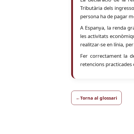
Tributària dels ingress
persona ha de pagar més
A Espanya, la renda gra
les activitats econòmiq
realitzar-se en línia, p
Fer correctament la de
retencions practicades 
Torna al glossari