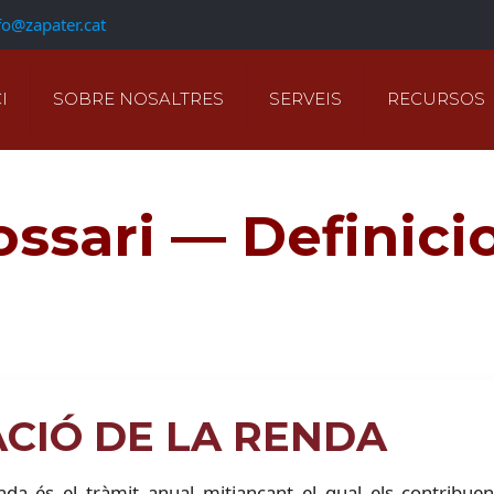
fo@zapater.cat
I
SOBRE NOSALTRES
SERVEIS
RECURSOS
ossari — Definici
CIÓ DE LA RENDA
nda és el tràmit anual mitjançant el qual els contribue