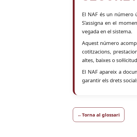
El NAF és un número ún
S’assigna en el moment
vegada en el sistema.
Aquest número acompanya
cotitzacions, prestacio
altes, baixes o sol·licit
El NAF apareix a docum
garantir els drets social
Torna al glossari