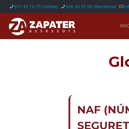
977 45 10 75 (l'Aldea)
938 36 55 69 (Barcelona)
in
INIC
Gl
NAF (NÚM
SEGURET