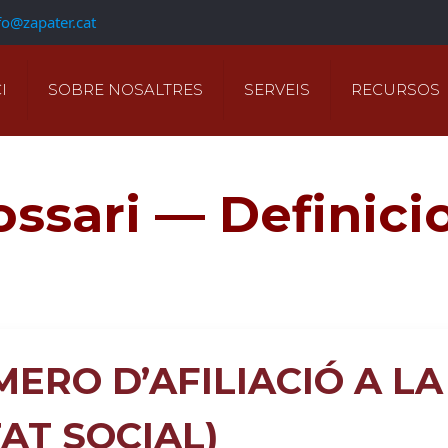
fo@zapater.cat
I
SOBRE NOSALTRES
SERVEIS
RECURSOS
ossari — Definici
ERO D’AFILIACIÓ A LA
AT SOCIAL)