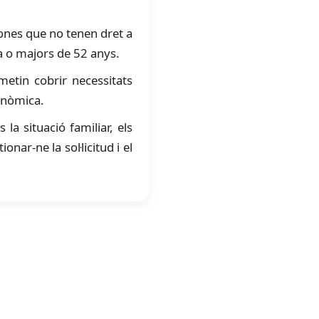
sones que no tenen dret a
da o majors de 52 anys.
etin cobrir necessitats
onòmica.
la situació familiar, els
nar-ne la sol·licitud i el