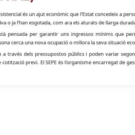
assistencial és un ajut econòmic que l’Estat concedeix a per
iva o ja l’han esgotada, com ara els aturats de llarga dura
està pensada per garantir uns ingressos mínims que perm
sona cerca una nova ocupació o millora la seva situació ec
n a través dels pressupostos públics i poden variar segons 
cotització previ. El SEPE és l’organisme encarregat de gestio