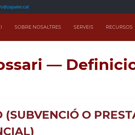
fo@zapater.cat
I
SOBRE NOSALTRES
SERVEIS
RECURSOS
ossari — Definici
O (SUBVENCIÓ O PREST
NCIAL)