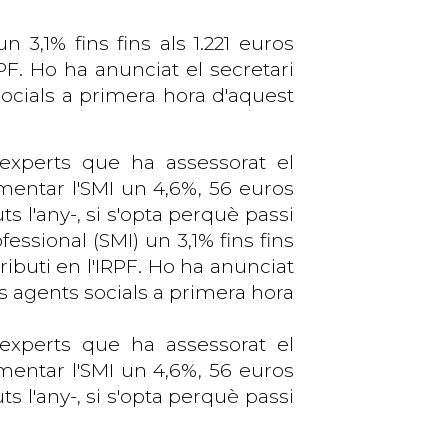
 3,1% fins fins als 1.221 euros
PF. Ho ha anunciat el secretari
socials a primera hora d'aquest
experts
que
ha assessorat el
ementar l'SMI un
4,6%
, 56 euros
s l'any-,
si s'opta perquè passi
essional (SMI) un 3,1% fins fins
ibuti en l'IRPF. Ho ha anunciat
ls agents socials a primera hora
experts
que
ha assessorat el
ementar l'SMI un 4,6%, 56 euros
 l'any-, si s'opta perquè passi