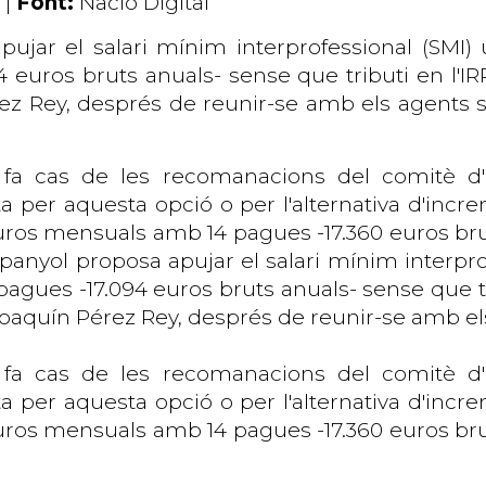
 |
Font:
Nació Digital
jar el salari mínim interprofessional (SMI) un
euros bruts anuals- sense que tributi en l'IR
rez Rey, després de reunir-se amb els agents 
u fa cas de les
recomanacions del comitè d'
ta per aquesta opció o per l'alternativa d'incr
uros mensuals amb 14 pagues -17.360 euros brut
panyol proposa apujar el salari mínim interprof
 pagues -17.094 euros bruts anuals- sense que tr
, Joaquín Pérez Rey, després de reunir-se amb e
 fa cas de les
recomanacions del comitè d'
ta per aquesta opció o per l'alternativa d'incr
uros mensuals amb 14 pagues -17.360 euros bruts