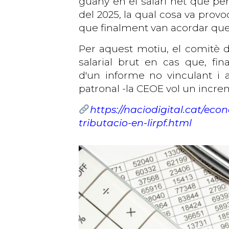
guany en el salari net que pe
del 2025, la qual cosa va prov
que finalment van acordar que l
Per aquest motiu, el comitè 
salarial brut en cas que, fin
d'un informe no vinculant i 
patronal -la CEOE vol un increm
https://naciodigital.cat/eco
tributacio-en-lirpf.html