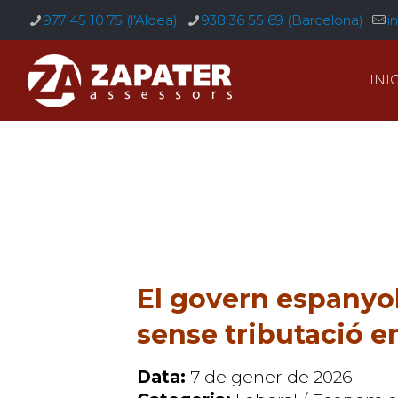
977 45 10 75 (l'Aldea)
938 36 55 69 (Barcelona)
i
INIC
El govern espanyol 
sense tributació en
Data:
7 de gener de 2026