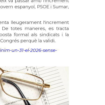
teix va passar amb l'increment
 govern espanyol, PSOE i Sumar,
enta lleugerament l'increment
6. De totes maneres, es tracta
sta formal als sindicats i la
 Congrés perquè la validi.
minim-un-31-el-2026-sense-