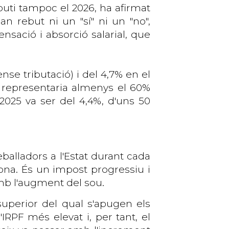
uti tampoc el 2026, ha afirmat
 rebut ni un "sí" ni un "no",
sació i absorció salarial, que
se tributació) i del 4,7% en el
I representaria almenys el 60%
 2025 va ser del 4,4%, d'uns 50
eballadors a l'Estat durant cada
ona. És un impost progressiu i
amb l'augment del sou.
uperior del qual s'apugen els
IRPF més elevat i, per tant, el