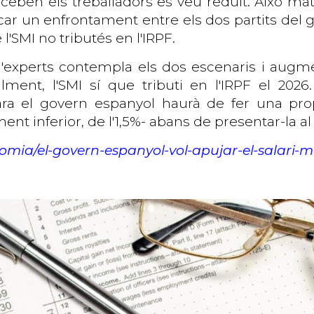
rceben els treballadors es veu reduït. Això ma
ocar un enfrontament entre els dos partits del
'SMI no tributés en l'IRPF.
d'experts contempla els dos escenaris i augm
alment, l'SMI sí que tributi en l'IRPF el 202
ara el govern espanyol haurà de fer una propo
ent inferior, de l'1,5%- abans de presentar-la al
nomia/el-govern-espanyol-vol-apujar-el-salari-