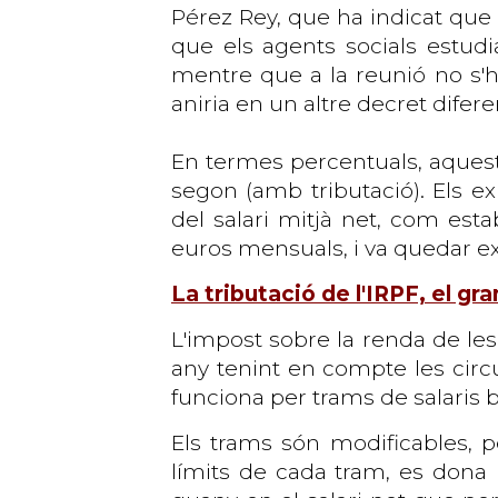
Pérez Rey, que ha indicat que
que els agents socials estud
mentre que a la reunió no s'h
aniria en un altre decret difere
En termes percentuals, aqueste
segon (amb tributació). Els e
del salari mitjà net, com esta
euros mensuals, i va quedar ex
La tributació de l'IRPF, el gra
L'impost sobre la renda de les 
any tenint en compte les circ
funciona per trams de salaris 
Els trams són modificables, 
límits de cada tram, es dona l