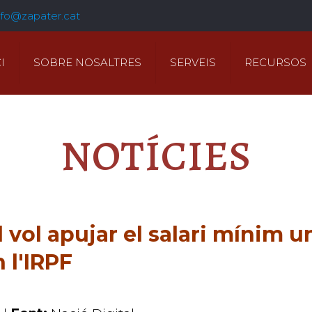
nfo@zapater.cat
I
SOBRE NOSALTRES
SERVEIS
RECURSOS
NOTÍCIES
vol apujar el salari mínim u
 l'IRPF