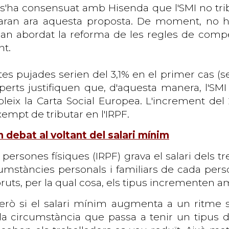
 s'ha consensuat amb Hisenda que l'SMI no trib
iaran ara aquesta proposta. De moment, no han
an abordat la reforma de les regles de compen
nt.
s pujades serien del 3,1% en el primer cas (sen
xperts justifiquen que, d'aquesta manera, l'SM
bleix la Carta Social Europea. L'increment del
empt de tributar en l'IRPF.
n debat al voltant del salari mínim
persones físiques (IRPF) grava el salari dels tr
umstàncies personals i familiars de cada pers
bruts, per la qual cosa, els tipus incrementen 
però si el salari mínim augmenta a un ritme s
a circumstància que passa a tenir un tipus d'