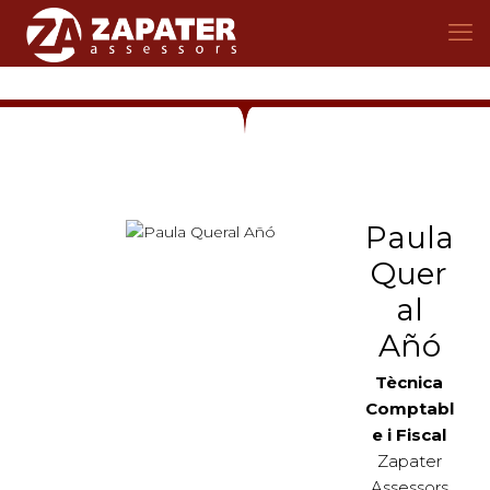
Paula
Quer
al
Añó
Tècnica
Comptabl
e i Fiscal
Zapater
Assessors