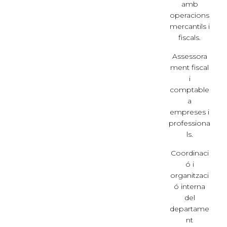
amb
operacions
mercantils i
fiscals.
Assessora
ment fiscal
i
comptable
a
empreses i
professiona
ls.
Coordinaci
ó i
organitzaci
ó interna
del
departame
nt