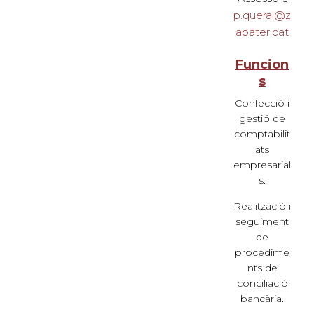
p.queral@z
apater.cat
Funcion
s
Confecció i
gestió de
comptabilit
ats
empresarial
s.
Realització i
seguiment
de
procedime
nts de
conciliació
bancària.