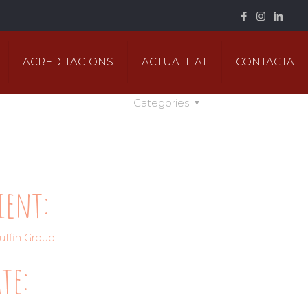
ACREDITACIONS
ACTUALITAT
CONTACTA
Categories
ient:
ffin Group
te: