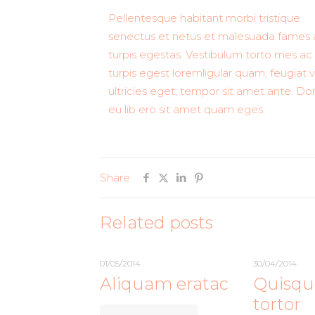
Pellentesque habitant morbi tristique
senectus et netus et malesuada fames 
turpis egestas. Vestibulum torto mes ac
turpis egest loremligular quam, feugiat v
ultricies eget, tempor sit amet ante. D
eu lib ero sit amet quam eges.
Share
Related posts
01/05/2014
30/04/2014
Aliquam eratac
Quisqu
tortor