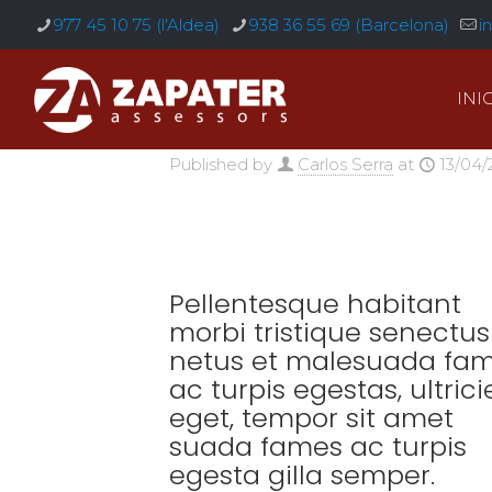
977 45 10 75 (l'Aldea)
938 36 55 69 (Barcelona)
i
INIC
Published by
Carlos Serra
at
13/04/
Pellentesque habitant
morbi tristique senectus
netus et malesuada fa
ac turpis egestas, ultrici
eget, tempor sit amet
suada fames ac turpis
egesta gilla semper.