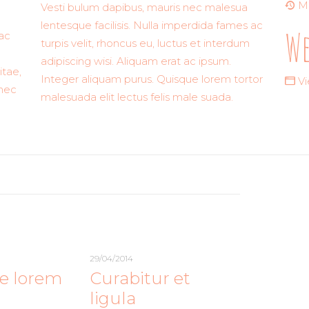
Ma
Vesti bulum dapibus, mauris nec malesua
lentesque facilisis. Nulla imperdida fames ac
We
ac
turpis velit, rhoncus eu, luctus et interdum
adipiscing wisi. Aliquam erat ac ipsum.
itae,
Integer aliquam purus. Quisque lorem tortor
V
onec
malesuada elit lectus felis male suada.
29/04/2014
e lorem
Curabitur et
ligula