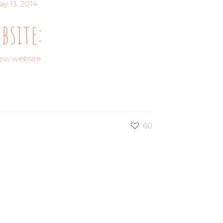
y 13, 2014
bsite:
iew website
60