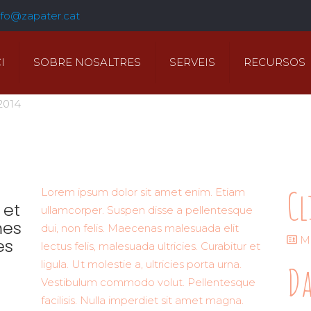
nfo@zapater.cat
I
SOBRE NOSALTRES
SERVEIS
RECURSOS
2014
Cl
Lorem ipsum dolor sit amet enim. Etiam
 et
ullamcorper. Suspen disse a pellentesque
mes
dui, non felis. Maecenas malesuada elit
Mu
es
lectus felis, malesuada ultricies. Curabitur et
ligula. Ut molestie a, ultricies porta urna.
Da
Vestibulum commodo volut. Pellentesque
facilisis. Nulla imperdiet sit amet magna.