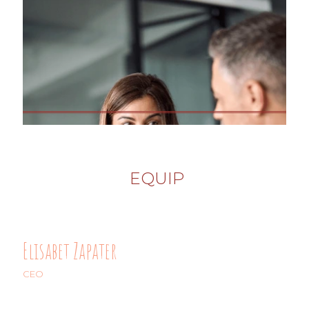
EQUIP
Elisabet Zapater
CEO